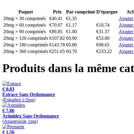
Paquet
Prix
Par comprimé
D'épargne
Ach
20mg × 30 comprimés
€40.41
€1.35
Ajouter
20mg × 60 comprimés
€70.07
€1.17
€10.74
Ajouter
20mg × 90 comprimés
€89.85
€1.00
€31.37
Ajouter
20mg × 120 comprimés
€107.82
€0.90
€53.80
Ajouter
20mg × 180 comprimés
€143.78
€0.80
€98.65
Ajouter
20mg × 360 comprimés
€251.65
€0.70
€233.22
Ajouter
Produits dans la même cat
€ 0.83
Estrace Sans Ordonnance
(Estradiol 1/2mg)
€ 7.86
Arimidex Sans Ordonnance
(Anastrozole 1mg)
€ 1.56