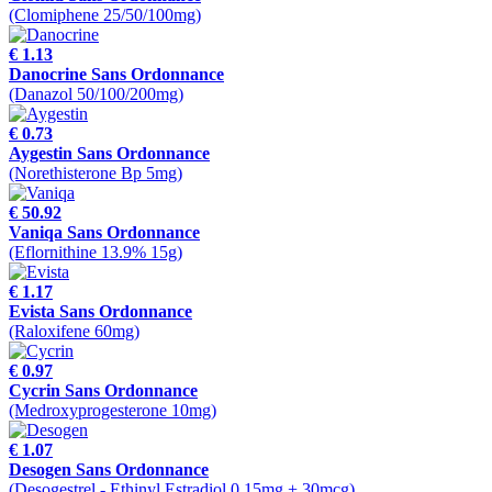
(Clomiphene 25/50/100mg)
€ 1.13
Danocrine Sans Ordonnance
(Danazol 50/100/200mg)
€ 0.73
Aygestin Sans Ordonnance
(Norethisterone Bp 5mg)
€ 50.92
Vaniqa Sans Ordonnance
(Eflornithine 13.9% 15g)
€ 1.17
Evista Sans Ordonnance
(Raloxifene 60mg)
€ 0.97
Cycrin Sans Ordonnance
(Medroxyprogesterone 10mg)
€ 1.07
Desogen Sans Ordonnance
(Desogestrel - Ethinyl Estradiol 0.15mg + 30mcg)