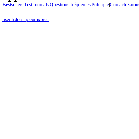
Bestsellers
|
Testimonials
|
Questions fréquentes
|
Politique
|
Contactez-nou
us
en
fr
de
es
it
pt
eu
mx
br
ca