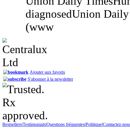
Union Daily TimesHum
diagnosedUnion Daily 
(www
Ajouter aux favoris
S'abonner à la newsletter
Bestsellers
|
Testimonials
|
Questions fréquentes
|
Politique
|
Contactez-nou