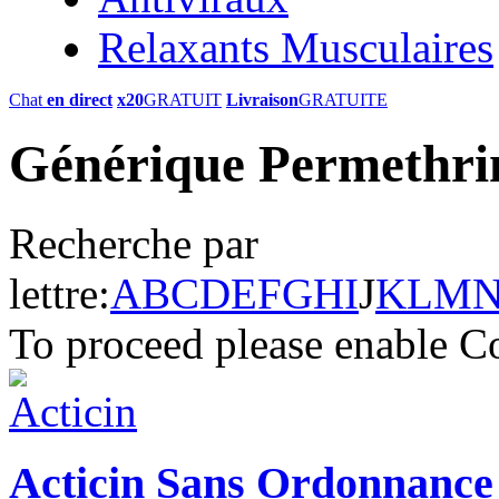
Relaxants Musculaires
Chat
en direct
x20
GRATUIT
Livraison
GRATUITE
Générique Permethrin
Recherche par
lettre:
A
B
C
D
E
F
G
H
I
J
K
L
M
To proceed please enable C
Acticin Sans Ordonnance