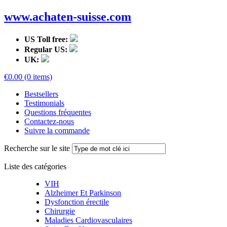
www.achaten-suisse.com
US Toll free:
Regular US:
UK:
€0.00 (0 items)
Bestsellers
Testimonials
Questions fréquentes
Contactez-nous
Suivre la commande
Recherche sur le site
Liste des catégories
VIH
Alzheimer Et Parkinson
Dysfonction érectile
Chirurgie
Maladies Cardiovasculaires