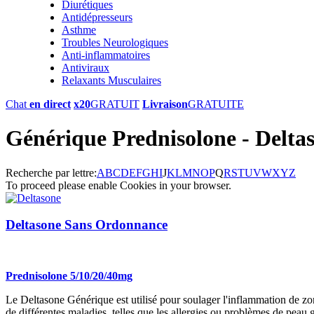
Diurétiques
Antidépresseurs
Asthme
Troubles Neurologiques
Anti-inflammatoires
Antiviraux
Relaxants Musculaires
Chat
en direct
x20
GRATUIT
Livraison
GRATUITE
Générique Prednisolone - Delta
Recherche par lettre:
A
B
C
D
E
F
G
H
I
J
K
L
M
N
O
P
Q
R
S
T
U
V
W
X
Y
Z
To proceed please enable Cookies in your browser.
Deltasone Sans Ordonnance
Prednisolone 5/10/20/40mg
Le Deltasone Générique est utilisé pour soulager l'inflammation de zones
de différentes maladies, telles que les allergies ou problèmes de peau gra