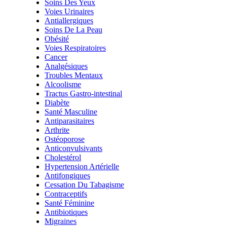
Soins Des Yeux
Voies Urinaires
Antiallergiques
Soins De La Peau
Obésité
Voies Respiratoires
Cancer
Analgésiques
Troubles Mentaux
Alcoolisme
Tractus Gastro-intestinal
Diabète
Santé Masculine
Antiparasitaires
Arthrite
Ostéoporose
Anticonvulsivants
Cholestérol
Hypertension Artérielle
Antifongiques
Cessation Du Tabagisme
Contraceptifs
Santé Féminine
Antibiotiques
Migraines