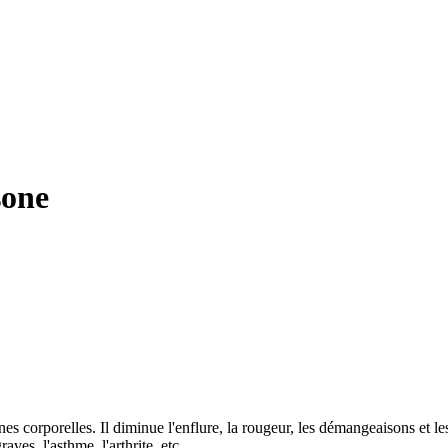
sone
 corporelles. Il diminue l'enflure, la rougeur, les démangeaisons et les 
ves, l'asthme, l'arthrite, etc.