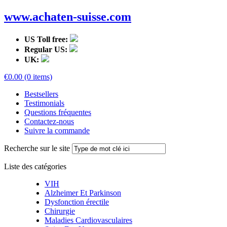
www.achaten-suisse.com
US Toll free:
Regular US:
UK:
€0.00 (0 items)
Bestsellers
Testimonials
Questions fréquentes
Contactez-nous
Suivre la commande
Recherche sur le site
Liste des catégories
VIH
Alzheimer Et Parkinson
Dysfonction érectile
Chirurgie
Maladies Cardiovasculaires