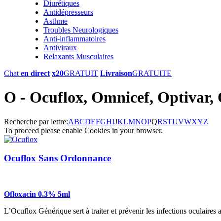
Diurétiques
Antidépresseurs
Asthme
Troubles Neurologiques
Anti-inflammatoires
Antiviraux
Relaxants Musculaires
Chat
en direct
x20
GRATUIT
Livraison
GRATUITE
O - Ocuflox, Omnicef, Optivar, 
Recherche par lettre:
A
B
C
D
E
F
G
H
I
J
K
L
M
N
O
P
Q
R
S
T
U
V
W
X
Y
Z
To proceed please enable Cookies in your browser.
Ocuflox Sans Ordonnance
Ofloxacin 0.3% 5ml
L’Ocuflox Générique sert à traiter et prévenir les infections oculaires a