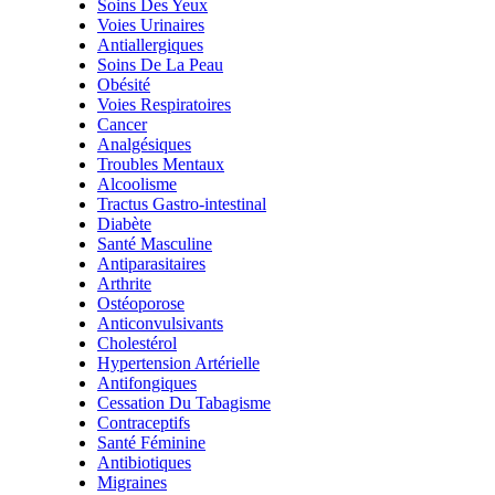
Soins Des Yeux
Voies Urinaires
Antiallergiques
Soins De La Peau
Obésité
Voies Respiratoires
Cancer
Analgésiques
Troubles Mentaux
Alcoolisme
Tractus Gastro-intestinal
Diabète
Santé Masculine
Antiparasitaires
Arthrite
Ostéoporose
Anticonvulsivants
Cholestérol
Hypertension Artérielle
Antifongiques
Cessation Du Tabagisme
Contraceptifs
Santé Féminine
Antibiotiques
Migraines