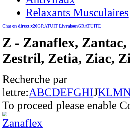
Relaxants Musculaires
Chat
en direct
x20
GRATUIT
Livraison
GRATUITE
Z - Zanaflex, Zantac, 
Zestril, Zetia, Ziac,
Recherche par
lettre:
A
B
C
D
E
F
G
H
I
J
K
L
M
To proceed please enable C